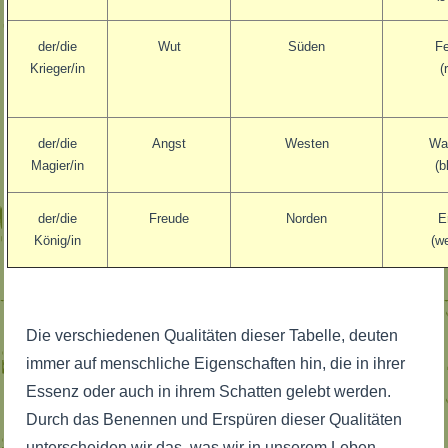
der/die
Wut
Süden
F
Krieger/in
(
der/die
Angst
Westen
Wa
Magier/in
(b
der/die
Freude
Norden
E
König/in
(w
Die verschiedenen Qualitäten dieser Tabelle, deuten
immer auf menschliche Eigenschaften hin, die in ihrer
Essenz oder auch in ihrem Schatten gelebt werden.
Durch das Benennen und Erspüren dieser Qualitäten
unterscheiden wir das, was wir in unserem Leben